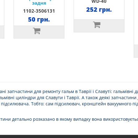
WD-40
задня
252 грн.
1102-3506131
50 грн.
ані запчастини для ремонту гальм в Таврії і Славуті: гальмівні ди
льмівні циліндри для Славути і Таврії. А також деякі запчастин
підсилювача. Тобто: сам підсилювач, кронштейн вакуумного пі
стини детально розказано в якому випадку вона використовується