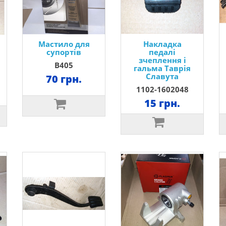
Мастило для
Накладка
супортів
педалі
зчеплення і
B405
гальма Таврія
Славута
70 грн.
1102-1602048
15 грн.