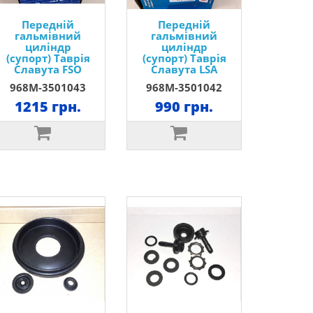
Передній
Передній
гальмівний
гальмівний
циліндр
циліндр
(супорт) Таврія
(супорт) Таврія
Славута FSO
Славута LSA
968М-3501043
968М-3501042
1215 грн.
990 грн.