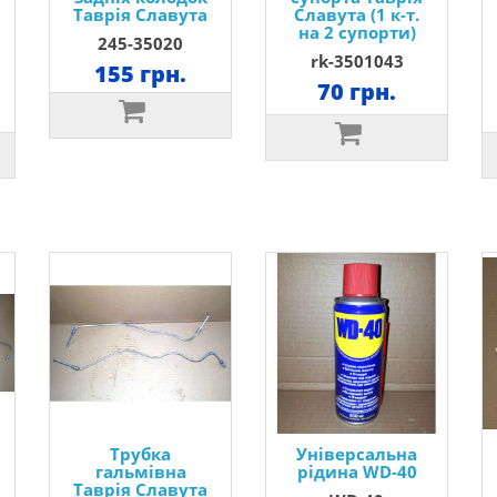
Таврія Славута
Славута (1 к-т.
на 2 супорти)
245-35020
rk-3501043
155 грн.
70 грн.
Трубка
Універсальна
гальмівна
рідина WD-40
Таврія Славута