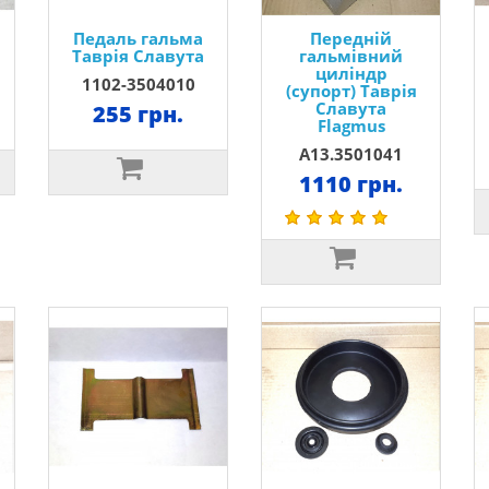
Педаль гальма
Передній
Таврія Славута
гальмівний
циліндр
1102-3504010
(супорт) Таврія
Славута
255 грн.
Flagmus
А13.3501041
1110 грн.