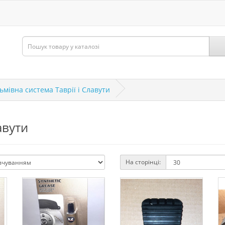
ьмівна система Таврії і Славути
авути
На сторінці: