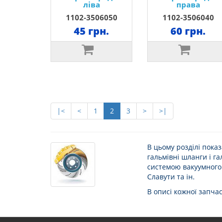
ліва
права
1102-3506050
1102-3506040
45 грн.
60 грн.
|<
<
1
2
3
>
>|
В цьому розділі показ
гальмівні шланги і га
системою вакуумного 
Славути та ін.
В описі кожної запча