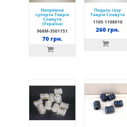
Напрямна
Педаль газу
супорта Таврія
Таврія Славута
Славута
1105-1108010
(Україна)
260 грн.
968М-3501151
70 грн.