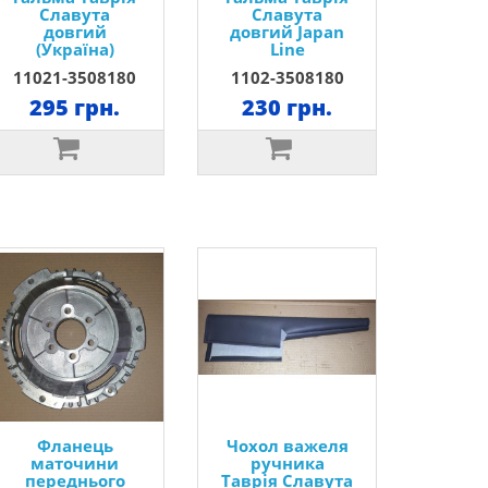
Славута
Славута
довгий
довгий Japan
(Україна)
Line
11021-3508180
1102-3508180
295 грн.
230 грн.
Фланець
Чохол важеля
маточини
ручника
переднього
Таврія Славута