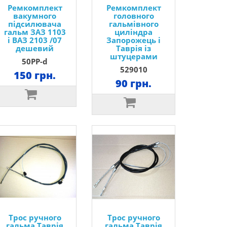
Ремкомплект
Ремкомплект
вакумного
головного
підсилювача
гальмівного
гальм ЗАЗ 1103
циліндра
і ВАЗ 2103 /07
Запорожець і
дешевий
Таврія із
штуцерами
50РР-d
529010
150 грн.
90 грн.
Трос ручного
Трос ручного
гальма Таврія
гальма Таврія