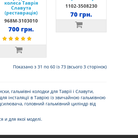
колеса Таврія
1102-3508230
Славута
(реставрація)
70 грн.
968М-3103010
700 грн.
Показано з 31 по 60 із 73 (всього 3 сторінок)
ски, гальмівні колодки для Таврії і Славути,
и для інсталяції в Таврію із звичайною гальмівною
дсилювача, головний гальмівний циліндр від
 и для якої моделі.