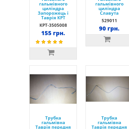
гальмівного
гальмівного
циліндра
циліндра
Запорожець і
Славута
Таврія КРТ
529011
КРТ-3505008
90 грн.
155 грн.
Трубка
Трубка
гальмівна
гальмівна
Таврія передня
Таврія передня