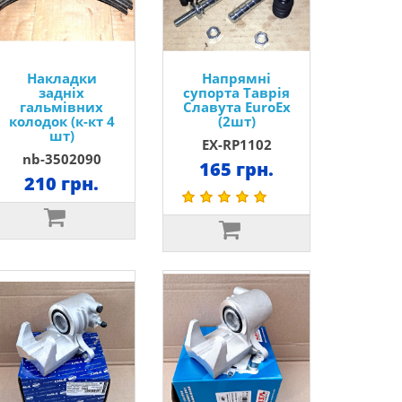
Накладки
Напрямні
задніх
супорта Таврія
гальмівних
Славута EuroEx
колодок (к-кт 4
(2шт)
шт)
EX-RP1102
nb-3502090
165 грн.
210 грн.