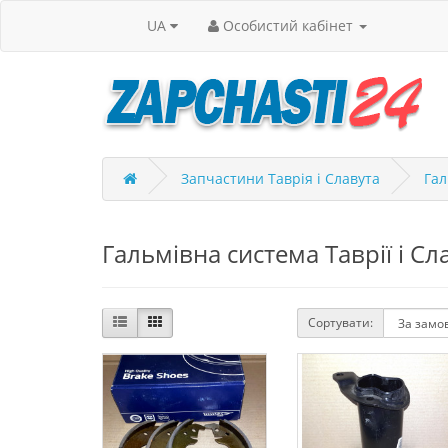
UA
Особистий кабінет
Запчастини Таврія і Славута
Гал
Гальмівна система Таврії і Сл
Сортувати: